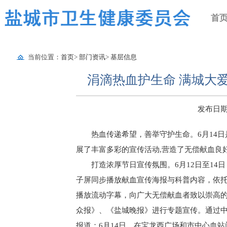
首
当前位置：
首页
>
部门资讯
>
基层信息
涓滴热血护生命 满城大
发布日期：2
热血传递希望，善举守护生命。6月14
展了丰富多彩的宣传活动,营造了无偿献血良
打造浓厚节日宣传氛围。6月12日至1
子屏同步播放献血宣传海报与科普内容，依托
播放流动字幕，向广大无偿献血者致以崇高的
众报》、《盐城晚报》进行专题宣传。通过
报道；6月14日，在宝龙西广场和市中心血